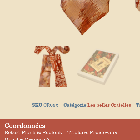
SKU
CR032
Catégorie
Les belles Cratelles
T
Coordonnées
Bébert Plonk & Replonk – Titulaire Froidevaux
Rue des Granges 9