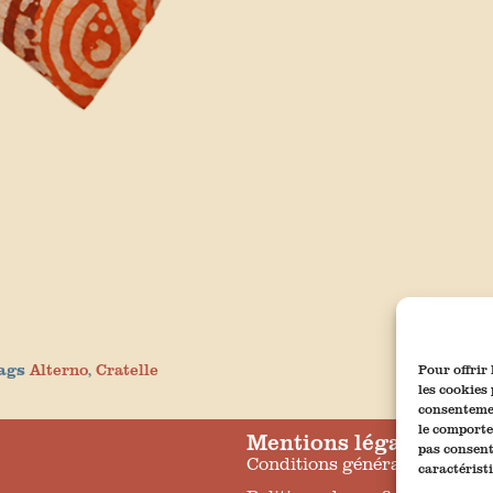
ags
Alterno
,
Cratelle
Pour offrir
les cookies
consentemen
le comporte
Mentions légales
pas consent
Conditions générales de vent
caractérist