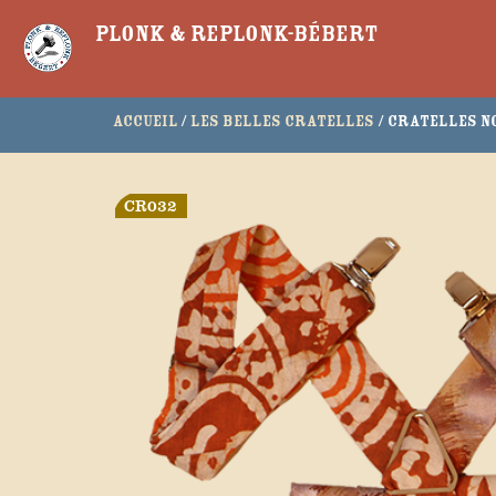
Plonk & Replonk-Bébert
Accueil
/
Les belles Cratelles
/ Cratelles No
CR032