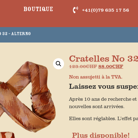
Boutique
+41(0)79 635 17 56
 32 – Alterno
Cratelles No 32
123.00
CHF
88.00
CHF
Non assujetti à la TVA.
Laissez vous suspe
Après 10 ans de recherche et d
nouvelles sont arrivées.
Elles sont réglables. L’effet 
Plus disponible!