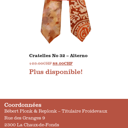
Cratelles No 32 – Alterno
123.00
CHF
88.00
CHF
Plus disponible!
Coordonnées
Bébert Plonk & Replonk – Titulaire Froidevaux
Rue des Granges 9
2300 La Chaux-de-Fonds