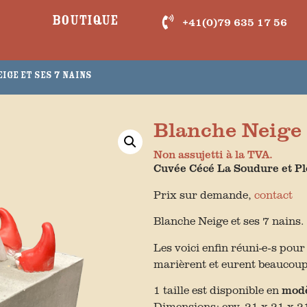
Boutique
+41(0)79 635 17 56
ige et ses 7 nains
Blanche Neige 
Non assujetti à la TVA.
Cuvée Cécé La Soudure
et P
Prix sur demande,
contact
Blanche Neige et ses 7 nains.
Les voici enfin réuni-e-s pour l
marièrent et eurent beaucoup
1 taille est disponible en
mod
Dimensions: env. 21 x 21 x 2