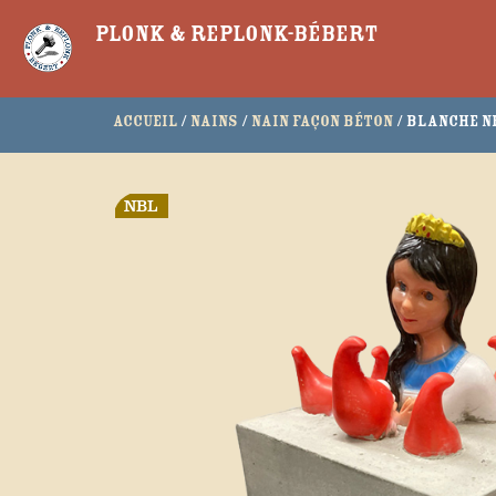
Plonk & Replonk-Bébert
Accueil
/
Nains
/
Nain façon béton
/ Blanche Ne
NBL