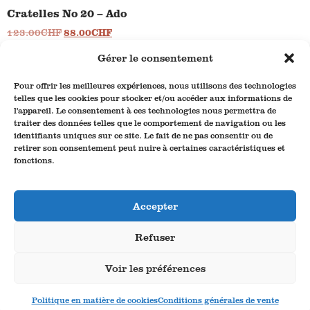
Cratelles No 20 – Ado
123.00
CHF
88.00
CHF
1 en stock
Gérer le consentement
Pour offrir les meilleures expériences, nous utilisons des technologies
telles que les cookies pour stocker et/ou accéder aux informations de
l'appareil. Le consentement à ces technologies nous permettra de
traiter des données telles que le comportement de navigation ou les
Coordonnées
identifiants uniques sur ce site. Le fait de ne pas consentir ou de
Bébert Plonk & Replonk – Titulaire Froidevaux
retirer son consentement peut nuire à certaines caractéristiques et
Rue des Granges 9
fonctions.
2300 La Chaux-de-Fonds
Mentions légales
Conditions générales de vente
Accepter
Politique de confidentialité
Refuser
Politique en matière de cookies (UE)
Boutique
Voir les préférences
Politique en matière de cookies
Conditions générales de vente
Crédits: © Bébert Plonk & Replonk 2025